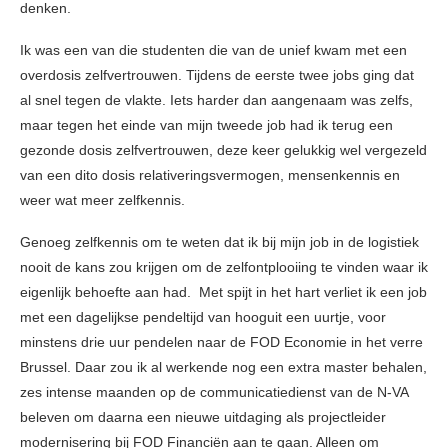
denken.
Ik was een van die studenten die van de unief kwam met een
overdosis zelfvertrouwen. Tijdens de eerste twee jobs ging dat
al snel tegen de vlakte. Iets harder dan aangenaam was zelfs,
maar tegen het einde van mijn tweede job had ik terug een
gezonde dosis zelfvertrouwen, deze keer gelukkig wel vergezeld
van een dito dosis relativeringsvermogen, mensenkennis en
weer wat meer zelfkennis.
Genoeg zelfkennis om te weten dat ik bij mijn job in de logistiek
nooit de kans zou krijgen om de zelfontplooiing te vinden waar ik
eigenlijk behoefte aan had. Met spijt in het hart verliet ik een job
met een dagelijkse pendeltijd van hooguit een uurtje, voor
minstens drie uur pendelen naar de FOD Economie in het verre
Brussel. Daar zou ik al werkende nog een extra master behalen,
zes intense maanden op de communicatiedienst van de N-VA
beleven om daarna een nieuwe uitdaging als projectleider
modernisering bij FOD Financiën aan te gaan. Alleen om