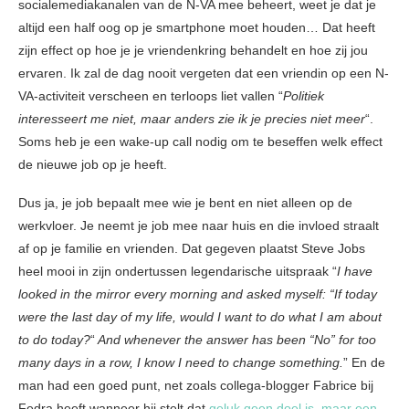
socialemediakanalen van de N-VA mee beheert, weet je dat je
altijd een half oog op je smartphone moet houden… Dat heeft
zijn effect op hoe je je vriendenkring behandelt en hoe zij jou
ervaren. Ik zal de dag nooit vergeten dat een vriendin op een N-
VA-activiteit verscheen en terloops liet vallen “
Politiek
interesseert me niet, maar anders zie ik je precies niet meer
“.
Soms heb je een wake-up call nodig om te beseffen welk effect
de nieuwe job op je heeft.
Dus ja, je job bepaalt mee wie je bent en niet alleen op de
werkvloer. Je neemt je job mee naar huis en die invloed straalt
af op je familie en vrienden. Dat gegeven plaatst Steve Jobs
heel mooi in zijn ondertussen legendarische uitspraak “
I have
looked in the mirror every morning and asked myself: “If today
were the last day of my life, would I want to do what I am about
to do today?
“
And whenever the answer has been “No” for too
many days in a row, I know I need to change something.
” En de
man had een goed punt, net zoals collega-blogger Fabrice bij
Fedra heeft wanneer hij stelt dat
geluk geen doel is, maar een