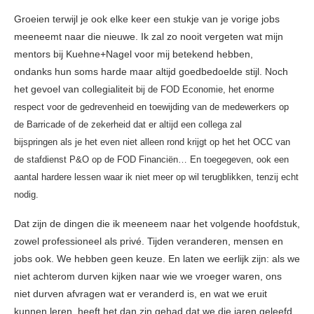
Groeien terwijl je ook elke keer een stukje van je vorige jobs
meeneemt naar die nieuwe. Ik zal zo nooit vergeten wat mijn
mentors bij Kuehne+Nagel voor mij betekend hebben,
ondanks hun soms harde maar altijd goedbedoelde stijl. Noch
het gevoel van collegialiteit
bij de FOD Economie, het enorme
respect voor de gedrevenheid en toewijding van de medewerkers op
de Barricade of de zekerheid dat er altijd een collega zal
bijspringen als je het even niet alleen rond krijgt op het het OCC van
de stafdienst P&O op de FOD Financiën… En toegegeven, ook een
aantal hardere lessen waar ik niet meer op wil terugblikken, tenzij echt
nodig.
Dat zijn de dingen die ik meeneem naar het volgende hoofdstuk,
zowel professioneel als privé. Tijden veranderen, mensen en
jobs ook. We hebben geen keuze. En laten we eerlijk zijn: als we
niet achterom durven kijken naar wie we vroeger waren, ons
niet durven afvragen wat er veranderd is, en wat we eruit
kunnen leren, heeft het dan zin gehad dat we die jaren geleefd