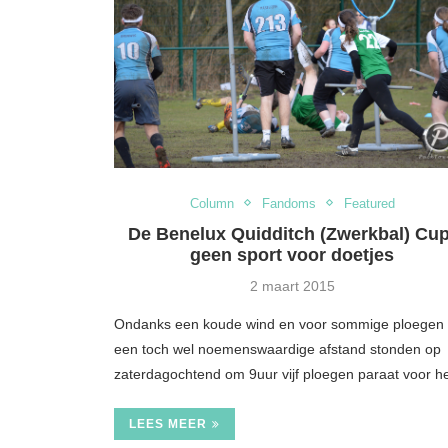
Column
Fandoms
Featured
De Benelux Quidditch (Zwerkbal) Cup
geen sport voor doetjes
2 maart 2015
Ondanks een koude wind en voor sommige ploegen
een toch wel noemenswaardige afstand stonden op
zaterdagochtend om 9uur vijf ploegen paraat voor 
lay- en mangafestival in de
How to keep your
Japanse tuin
charged at Tom
LEES MEER
6 sep 2015
18 aug 20