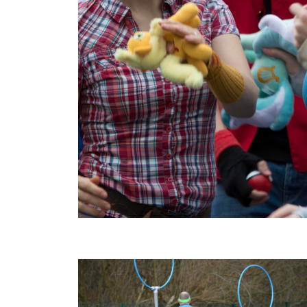
6 september 2015
Het Cosplay- en Mangafestival van de Japanse tuin in
Hasselt zit ondertussen reeds al aan zijn vierde editie en
begint dus stilaan een…
LEES MEER