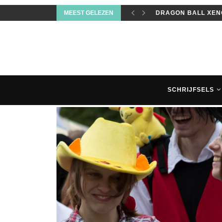
MEEST GELEZEN
MICROSOFT OFFICE
SCHRIJFSELS
Cosplay- en mangafestival
in de Japanse tuin