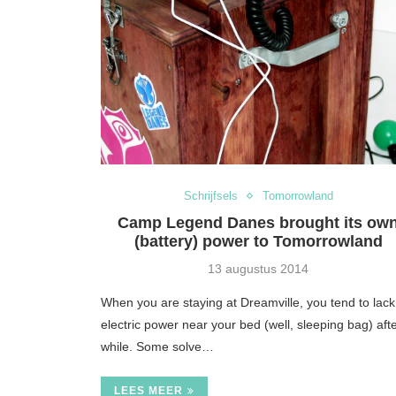
Schrijfsels
Tomorrowland
Camp Legend Danes brought its ow
(battery) power to Tomorrowland
13 augustus 2014
When you are staying at Dreamville, you tend to lack
electric power near your bed (well, sleeping bag) aft
while. Some solve…
LEES MEER