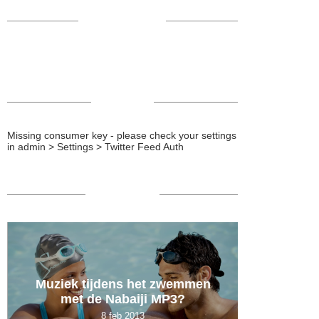
VOLG ME OP
TWEETS
Missing consumer key - please check your settings
in admin > Settings > Twitter Feed Auth
POPULAIR
Muziek tijdens het zwemmen
De 
met de Nabaiji MP3?
ambten
8 feb 2013