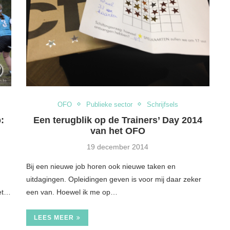
OFO
Publieke sector
Schrijfsels
:
Een terugblik op de Trainers’ Day 2014
van het OFO
19 december 2014
Bij een nieuwe job horen ook nieuwe taken en
uitdagingen. Opleidingen geven is voor mij daar zeker
het…
een van. Hoewel ik me op…
 smartphone
Van job veranderen is jezelf
orrowland
veranderen
LEES MEER
14
9 jul 2014