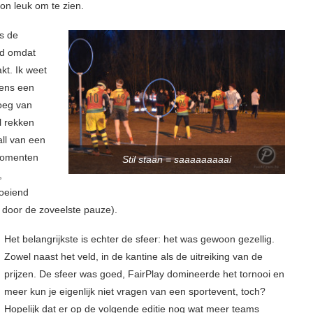
on leuk om te zien.
s de
egd omdat
kt. Ik weet
jdens een
noeg van
l rekken
ll van een
 momenten
Stil staan = saaaaaaaaai
,
boeiend
n door de zoveelste pauze).
Het belangrijkste is echter de sfeer: het was gewoon gezellig.
Zowel naast het veld, in de kantine als de uitreiking van de
prijzen. De sfeer was goed, FairPlay domineerde het tornooi en
meer kun je eigenlijk niet vragen van een sportevent, toch?
Hopelijk dat er op de volgende editie nog wat meer teams