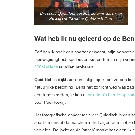
Brussels Qwaffles: verdiende winnaars van
de eerste Benelux Quidditch Cup.
Wat heb ik nu geleerd op de Ben
Zelf ben ik nooit een sporter geweest, mijn aanwez
nieuwsgierigheid, spelers en supporters in mijn vr
300MM lens
te willen proberen.
Quidditch is blijkbaar een zalige sport om zo een len
natuurlijke belichting. Eens het zonlicht weg was zag 
geïnteresseerden, je kan al
mijn foto’s hier terugvind
voor PuckTown).
Het fotografische aspect ter zijde: Quidditch is een z
sport en omdat de matchen in het algemeen niet zo lang
vervelen. De jacht op de ‘snitch’ maakt het eigenlijk