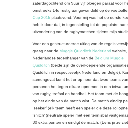
zaterdagochtend om 9uur vijf ploegen paraat voor h
omstreeks 14u rustig aangewandeld op de voetbalte
Cup 2015
plaatsvond. Voor mij was het de eerste keer
heb ik door dat, in tegenstelling tot de populaire aan
uitzondering van de rugbymatchen tijdens mijn studies 
Voor een gestructureerde uitleg van de regels verwijs 
graag naar de
Muggle Quidditch Nederland
website,
Nederlandse tegenhanger van de
Belgium Muggle
Quidditch
(beide zijn de overkoepelende organisatie
Quidditch in respectievelijk Nederland en België). Kor
samengevat komt het er op neer dat twee teams van
personen het tegen elkaar opnemen in een ietwat un
van rugby, trefbal en handbal. Het team met de hoo
op het einde van de match wint. De match eindigt pa
‘seeker’ (elk team heeft een speler die deze rol opn
‘snitch’ (neutrale speler met een tennisbal vastgemaak
30 extra punten en eindigt de match. (Eens je ze zi
lay- en mangafestival in de
How to keep your