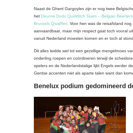
Naast de Ghent Gargoyles zijn er nog twee Belgisch
het
Deurne Dodo Quidditch Team – Belgian Beerters
Brussels Qwaffles
. Voor hen was de reisafstand nog
aanvaardbaar, maar mijn respect gaat toch vooral ui
vanuit Nederland moesten komen en er toch al ston
Dit alles leidde wel tot een gezellige mengelmoes v
onderling roepen en coördineren terwijl de scheidsr
spelers en de Nederlandstalige lijkt Engels eerder d
Gentse accenten niet als aparte talen want dan kom
Benelux podium gedomineerd d