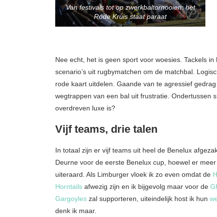
Van festivals tot op zwerkbaltornooien: het
Rode Kruis staat paraat
Nee echt, het is geen sport voor woesies. Tackels in 
scenario’s uit rugbymatchen om de matchbal. Logisch
rode kaart uitdelen. Gaande van te agressief gedrag
wegtrappen van een bal uit frustratie. Ondertussen 
overdreven luxe is?
Vijf teams, drie talen
In totaal zijn er vijf teams uit heel de Benelux afgeza
Deurne voor de eerste Benelux cup, hoewel er meer 
uiteraard. Als Limburger vloek ik zo even omdat de
H
Horntails
afwezig zijn en ik bijgevolg maar voor de
G
Gargoyles
zal supporteren, uiteindelijk host ik hun
we
denk ik maar.