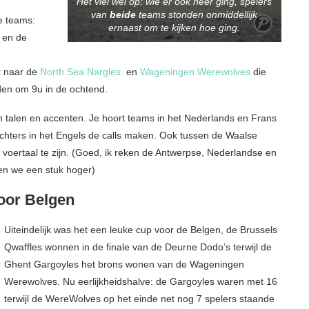
Het viel wel op: wie er ook neer ging, spelers
van
beide
teams stonden onmiddellijk
e teams:
ernaast om te kijken hoe ging.
en de
t naar de
North Sea Nargles
en
Wageningen Werewolves
die
den om 9u in de ochtend.
an talen en accenten. Je hoort teams in het Nederlands en Frans
echters in het Engels de calls maken. Ook tussen de Waalse
e voertaal te zijn. (Goed, ik reken de Antwerpse, Nederlandse en
en we een stuk hoger)
oor Belgen
Uiteindelijk was het een leuke cup voor de Belgen, de Brussels
Qwaffles wonnen in de finale van de Deurne Dodo’s terwijl de
Ghent Gargoyles het brons wonen van de Wageningen
Werewolves. Nu eerlijkheidshalve: de Gargoyles waren met 16
terwijl de WereWolves op het einde net nog 7 spelers staande