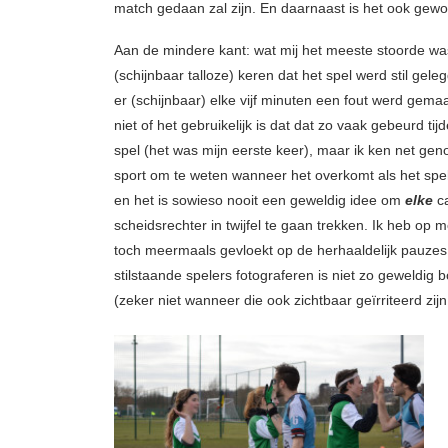
match gedaan zal zijn. En daarnaast is het ook gewo
Aan de mindere kant: wat mij het meeste stoorde wa
(schijnbaar talloze) keren dat het spel werd stil gel
er (schijnbaar) elke vijf minuten een fout werd gemaa
niet of het gebruikelijk is dat dat zo vaak gebeurd ti
spel (het was mijn eerste keer), maar ik ken net ge
sport om te weten wanneer het overkomt als het spe
en het is sowieso nooit een geweldig idee om
elke
ca
scheidsrechter in twijfel te gaan trekken. Ik heb op
toch meermaals gevloekt op de herhaaldelijk pauzes
stilstaande spelers fotograferen is niet zo geweldig 
(zeker niet wanneer die ook zichtbaar geïrriteerd zij