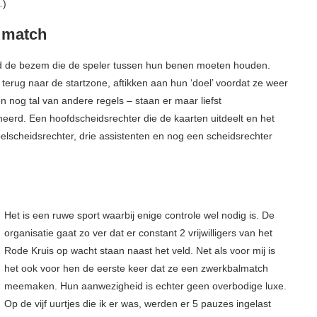
…)
orrowland
veranderen
14
9 jul 2014
 match
aard de bezem die de speler tussen hun benen moeten houden.
terug naar de startzone, aftikken aan hun ‘doel’ voordat ze weer
 nog tal van andere regels – staan er maar liefst
neerd. Een hoofdscheidsrechter die de kaarten uitdeelt en het
oelscheidsrechter, drie assistenten en nog een scheidsrechter
Het is een ruwe sport waarbij enige controle wel nodig is. De
organisatie gaat zo ver dat er constant 2 vrijwilligers van het
Rode Kruis op wacht staan naast het veld. Net als voor mij is
het ook voor hen de eerste keer dat ze een zwerkbalmatch
meemaken. Hun aanwezigheid is echter geen overbodige luxe.
Op de vijf uurtjes die ik er was, werden er 5 pauzes ingelast