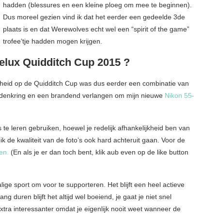
hadden (blessures en een kleine ploeg om mee te beginnen).
Dus moreel gezien vind ik dat het eerder een gedeelde 3de
plaats is en dat Werewolves echt wel een “spirit of the game”
trofee’tje hadden mogen krijgen.
elux Quidditch Cup 2015 ?
igheid op de Quidditch Cup was dus eerder een combinatie van
iendenkring en een brandend verlangen om mijn nieuwe
Nikon 55-
s te leren gebruiken, hoewel je redelijk afhankelijkheid ben van
ik de kwaliteit van de foto’s ook hard achteruit gaan. Voor de
en.
(En als je er dan toch bent, klik aub even op de like button
alige sport om voor te supporteren. Het blijft een heel actieve
 duren blijft het altijd wel boeiend, je gaat je niet snel
 extra interessanter omdat je eigenlijk nooit weet wanneer de