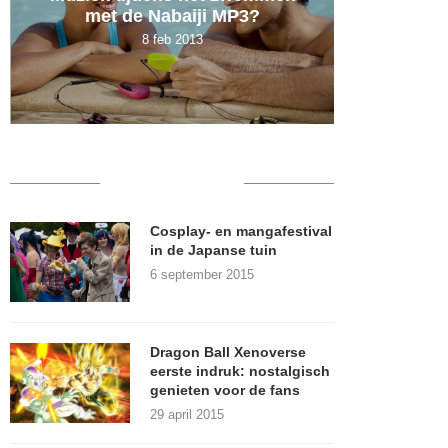
met de Nabaiji MP3?
ambten
8 feb 2013
RECENT POSTS
Cosplay- en mangafestival
in de Japanse tuin
6 september 2015
Dragon Ball Xenoverse
eerste indruk: nostalgisch
genieten voor de fans
29 april 2015