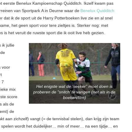
et eerste Benelux Kampioenschap Quidditch. Ikzelf kwam pas
rreinen van Sportpark A in Deurne waar de
Benelux Quidditch
 dat ik de sport uit de Harry Potterboeken live zie en al snel
name, het geen sport voor tere zieltjes is. Sterker nog: met
is het veruit de ruwste sport die ik ooit live heb gezien.
ik jullie
 de
s voor
t
 7
Het enigste wat de ‘seeker” moet doen is
ieke mix
proberen de “snitch’ te vangen (net als in de
gste score
boeken/film)
s als de
eemt) de
t aan zichzelf) vangt (= de tennisbal stelen), dan krijg zijn team
et spelen wordt het duidelijker… min of meer… na een tijdje… en
 smartphone
Van job veranderen is jezelf