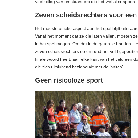
veel uitleg van omstaanders die het wel al snappen
Japanse tuin
charged at Tom
6 sep 2015
18 aug 20
Zeven scheidsrechters voor een
Het meeste unieke aspect aan het spel blijft uiter
Vanaf het moment dat ze die laten vallen, moeten ze 
in het spel mogen. Om dat in de gaten te houden – en
zeven scheidsrechters op en rond het veld gepositio
finale woord heeft, aan elke kant van het veld een d
die zich uitsluitend bezighoudt met de ‘snitch’.
Geen risicoloze sport