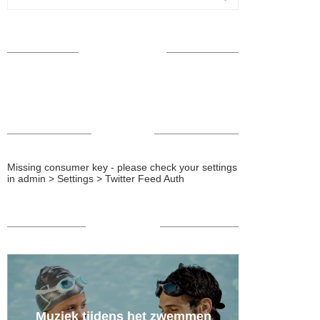
VOLG ME OP
TWEETS
Missing consumer key - please check your settings
in admin > Settings > Twitter Feed Auth
POPULAIR
Muziek tijdens het zwemmen
De 