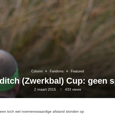
Column
Fandoms
Featured
itch (Zwerkbal) Cup: geen s
2 maart 2015
433
views
een toch wel noemenswaardige afstand stonden op