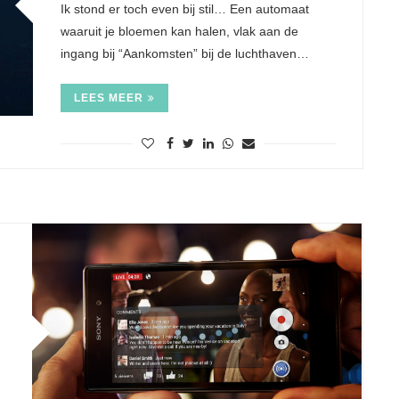
Ik stond er toch even bij stil… Een automaat
waaruit je bloemen kan halen, vlak aan de
ingang bij “Aankomsten” bij de luchthaven…
LEES MEER
 smartphone
Van job veranderen is jezelf
orrowland
veranderen
14
9 jul 2014