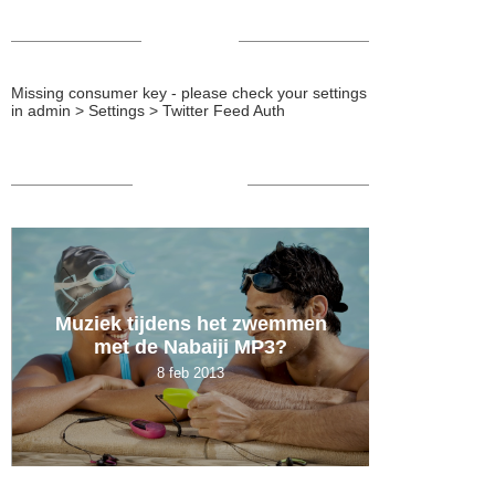
TWEETS
Missing consumer key - please check your settings
in admin > Settings > Twitter Feed Auth
POPULAIR
Muziek tijdens het zwemmen
De 
met de Nabaiji MP3?
ambten
8 feb 2013