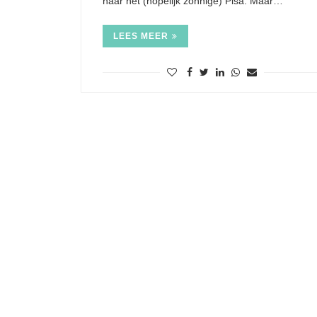
naar het (hopelijk zonnige) Pisa. Maar…
LEES MEER