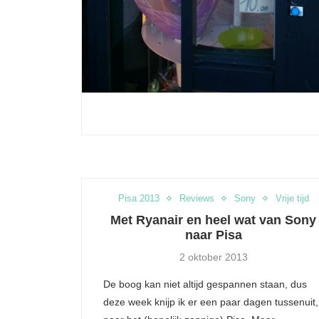
Pisa 2013
Reviews
Sony
Vrije tijd
lay- en mangafestival in de
How to keep your
Met Ryanair en heel wat van Sony
Japanse tuin
charged at Tom
naar Pisa
6 sep 2015
18 aug 20
2 oktober 2013
De boog kan niet altijd gespannen staan, dus
deze week knijp ik er een paar dagen tussenuit,