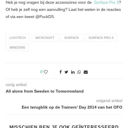
Heb je nog vragen bij deze accessoires voor de
Surface Pro 3
?
Of heb je zelf nog een aanvulling? Laat het weten in de reacties
of via een tweet @PuckDS.
LOGITECH
MICROSOFT
SURFACE
SURFACE PRO 3
WINDOWS
0
vorig artikel
All alone from Sweden to Tomorrowland
volgend artikel
Een terugblik op de Trainers’ Day 2014 van het OFO
MISSCHIEN BEN JE OOK GEÏNTERESSEERD