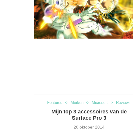
lay- en mangafestival in de
How to keep your
Japanse tuin
charged at Tom
6 sep 2015
18 aug 20
Featured
Merken
Microsoft
Reviews
Mijn top 3 accessoires van de
Surface Pro 3
20 oktober 2014