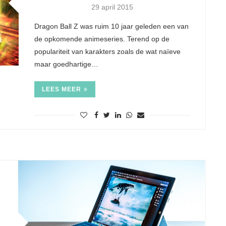
29 april 2015
Dragon Ball Z was ruim 10 jaar geleden een van
de opkomende animeseries. Terend op de
populariteit van karakters zoals de wat naïeve
maar goedhartige…
LEES MEER
 smartphone
Van job veranderen is jezelf
orrowland
veranderen
14
9 jul 2014