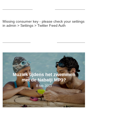
TWEETS
Missing consumer key - please check your settings
in admin > Settings > Twitter Feed Auth
POPULAIR
Muziek tijdens het zwemmen
De 
met de Nabaiji MP3?
ambten
8 feb 2013