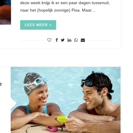
deze week knijp ik er een paar dagen tussenuit,
naar het (hopelijk zonnige) Pisa. Maar…
LEES MEER
e
e
n