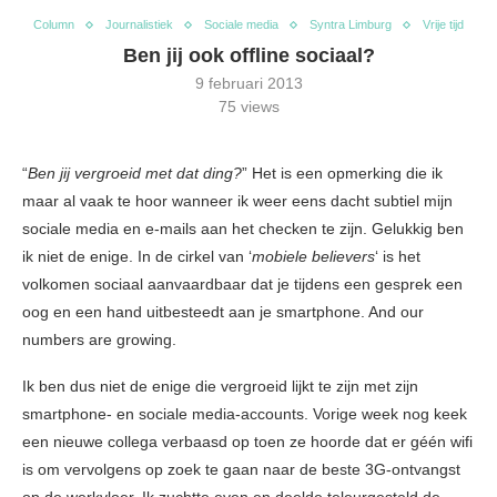
Column
Journalistiek
Sociale media
Syntra Limburg
Vrije tijd
Ben jij ook offline sociaal?
9 februari 2013
75
views
“
Ben jij vergroeid met dat ding?
” Het is een opmerking die ik
maar al vaak te hoor wanneer ik weer eens dacht subtiel mijn
sociale media en e-mails aan het checken te zijn. Gelukkig ben
ik niet de enige. In de cirkel van ‘
mobiele believers
‘ is het
volkomen sociaal aanvaardbaar dat je tijdens een gesprek een
oog en een hand uitbesteedt aan je smartphone. And our
numbers are growing.
Ik ben dus niet de enige die vergroeid lijkt te zijn met zijn
smartphone- en sociale media-accounts. Vorige week nog keek
een nieuwe collega verbaasd op toen ze hoorde dat er géén wifi
is om vervolgens op zoek te gaan naar de beste 3G-ontvangst