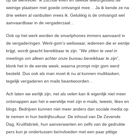
op de werkvloer. Ik zuchtte even en deelde teleurgesteld de
weinige plaatsen met goede ontvangst mee… Ja ik kende ze na
drie weken al vanbuiten vrees ik. Gelukkig is de ontvangst wel
aanvaardbaar in de vergaderzaal…
Ook op het werk worden de smartphones immers aanvaard in
de vergaderingen. Werk-gsm’s weliswaar, iedereen die er eentje
krijgt, wordt geacht bereikbaar te zijn. “
We zitten te veel in
meetings om alleen achter onze bureau bereikbaar te zijn
”,
klonk het in de eerste week, waarna prompt mijn gsm werd
besteld. Dus ook als man moet ik nu al kunnen multitasken,
tegelijk vergaderen en mails beantwoorden…
Ach laten we eerlijk zijn, net als velen kan ik eigenlijk niet meer
ontsnappen aan het e-wereldje met zijn e-mails, tweets, likes en
blogs. Bedrijven kunnen niet meer anders dan sociale media op
te nemen in hun bedrijfscultuur. De inhoud van De Zevende
Dag, Kruitfabriek, hun aanverwanten en zelfs van de gedrukte
pers kun je ondertussen beïnvloeden met een paar pittige